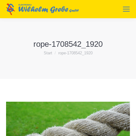
rope-1708542_1920
Sie befinden sich hier:
Start
rope-1708542_1920