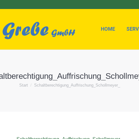
HOME
SERV
HOME
SERV
altberechtigung_Auffrischung_Schollme
Sie befinden sich hier:
Start
Schaltberechtigung_Auffrischung_Schollmeyer_