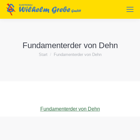
Fundamenterder von Dehn
Sie befinden sich hier:
Start
Fundamenterder von Dehn
Fundamenterder von Dehn